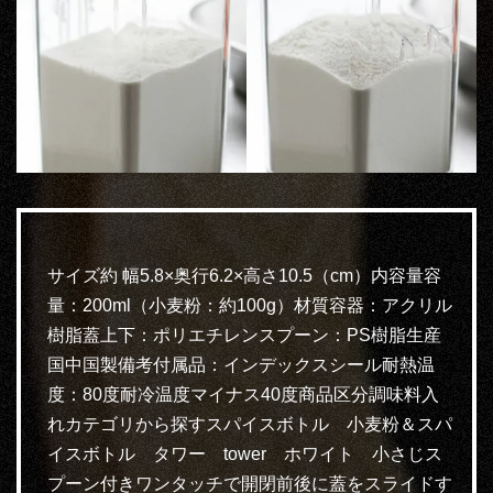
サイズ約 幅5.8×奥行6.2×高さ10.5（cm）内容量容
量：200ml（小麦粉：約100g）材質容器：アクリル
樹脂蓋上下：ポリエチレンスプーン：PS樹脂生産
国中国製備考付属品：インデックスシール耐熱温
度：80度耐冷温度マイナス40度商品区分調味料入
れカテゴリから探すスパイスボトル 小麦粉＆スパ
イスボトル タワー tower ホワイト 小さじス
プーン付きワンタッチで開閉前後に蓋をスライドす