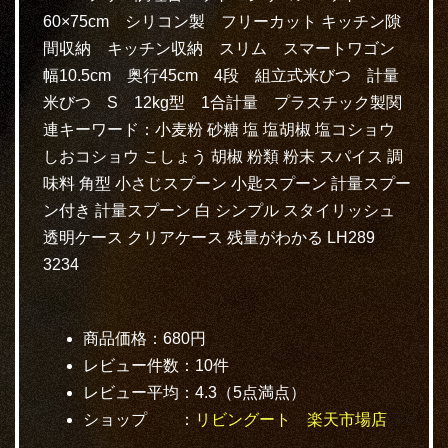
60×75cm シリコン製 フリーカット キッチン隙
間収納 キッチン収納 スリム スマートワゴン
幅10.5cm 奥行45cm 4段 組立式米びつ 計量
米びつ S 12kg型 1合計量 プラスチック製関
連キーワード：小麦粉 砂糖 塩 塩胡椒 塩コショウ
しおコショウ こしょう 胡椒 粉類 粉末 スパイス 調
味料 角型 小さじスプーン 小匙スプーン 計量スプー
ン付き 計量スプーン 白 シンプル スタイリッシュ
透明ケース クリアケース 残量がわかる LH289
3234
商品価格：680円
レビュー件数：10件
レビュー平均：4.3（5点満点）
ショップ ：
リビングート 楽天市場店