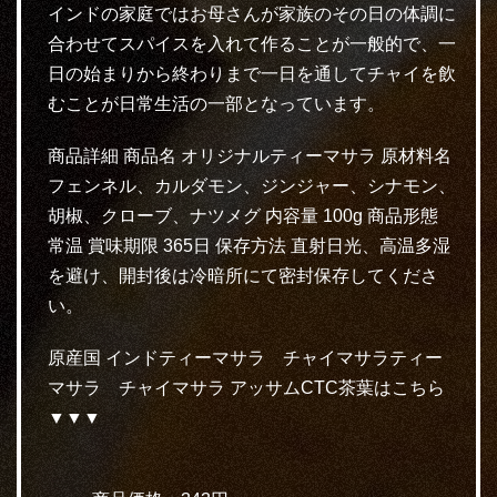
インドの家庭ではお母さんが家族のその日の体調に
合わせてスパイスを入れて作ることが一般的で、一
日の始まりから終わりまで一日を通してチャイを飲
むことが日常生活の一部となっています。
商品詳細 商品名 オリジナルティーマサラ 原材料名
フェンネル、カルダモン、ジンジャー、シナモン、
胡椒、クローブ、ナツメグ 内容量 100g 商品形態
常温 賞味期限 365日 保存方法 直射日光、高温多湿
を避け、開封後は冷暗所にて密封保存してくださ
い。
原産国 インドティーマサラ チャイマサラティー
マサラ チャイマサラ アッサムCTC茶葉はこちら
▼▼▼