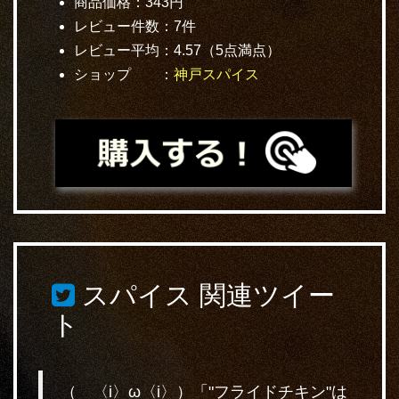
商品価格：343円
レビュー件数：7件
レビュー平均：4.57（5点満点）
ショップ ：
神戸スパイス
スパイス
関連ツイー
ト
（ 〈i〉ω〈i〉）「"フライドチキン"は