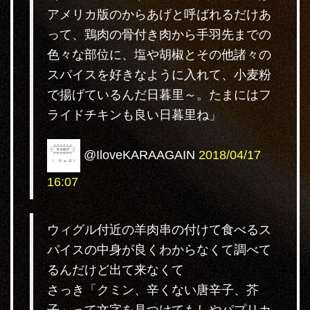
アメリカ版のからあげと呼ばれるだけあ
って、鶏肉の骨付き肉から手羽先までの
色々な部位に、塩や胡椒とその他諸々の
スパイスを好きなように入れて、小麦粉
で揚げているんだ日暮里～。たまにはフ
ライドチキンも良い日暮里ね」
@IloveKARAAGAIN
2018/04/17
16:07
ウィグル付近の羊肉串の付けて食べるス
パイスの中身が良くわからなくて調べて
るんだけど出て来なくて
さっき「クミン、辛くない唐辛子、芥