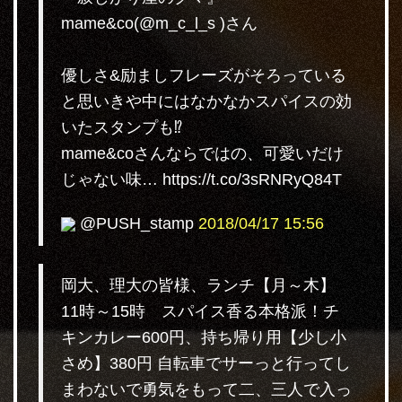
mame&co(@m_c_l_s )さん
優しさ&励ましフレーズがそろっている
と思いきや中にはなかなかスパイスの効
いたスタンプも⁉️
mame&coさんならではの、可愛いだけ
じゃない味… https://t.co/3sRNRyQ84T
@PUSH_stamp
2018/04/17 15:56
岡大、理大の皆様、ランチ【月～木】
11時～15時 スパイス香る本格派！チ
キンカレー600円、持ち帰り用【少し小
さめ】380円 自転車でサーっと行ってし
まわないで勇気をもって二、三人で入っ